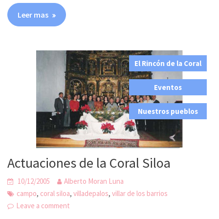
Leer mas
El Rincón de la Coral
,
Eventos
,
Nuestros pueblos
Actuaciones de la Coral Siloa
10/12/2005
Alberto Moran Luna
,
,
,
campo
coral siloa
villadepalos
villar de los barrios
Leave a comment