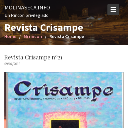
S
MOLINASECA.INFO
k
Un Rincon privilegiado
i
Revista Crisampe
p
t
Home
Mi rincon
Revista Crisampe
o
c
o
Revista Crisampe nº21
n
09/04/2019
t
e
n
t