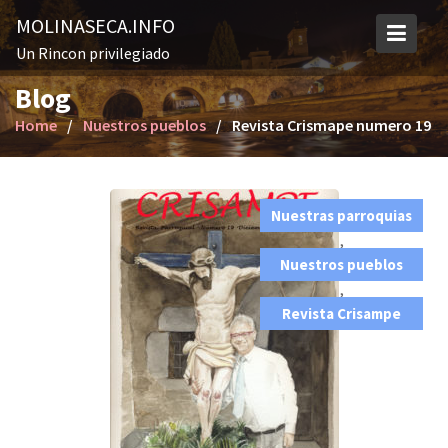
S
MOLINASECA.INFO
k
Un Rincon privilegiado
i
p
Blog
t
Home
Nuestros pueblos
Revista Crismape numero 19
o
c
o
n
Nuestras parroquias
t
,
e
Nuestros pueblos
n
,
t
Revista Crisampe