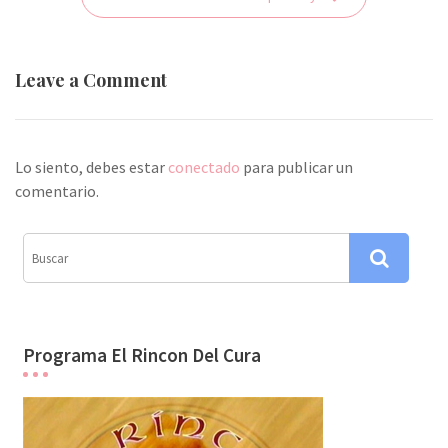
v
e
g
Leave a Comment
a
c
i
Lo siento, debes estar
conectado
para publicar un
ó
comentario.
n
d
e
e
n
Programa El Rincon Del Cura
t
r
a