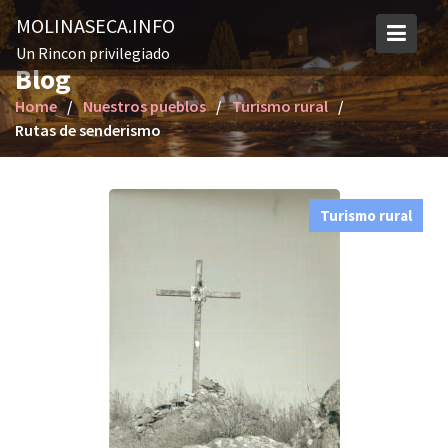
S
MOLINASECA.INFO
k
Un Rincon privilegiado
i
Blog
p
Home
Nuestros pueblos
Turismo rural
t
Rutas de senderismo
o
c
o
n
Turismo rural
t
e
n
t