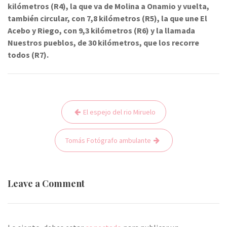
kilómetros (R4), la que va de Molina a Onamio y vuelta,
también circular, con 7,8 kilómetros (R5), la que une El
Acebo y Riego, con 9,3 kilómetros (R6) y la llamada
Nuestros pueblos, de 30 kilómetros, que los recorre
todos (R7).
El espejo del rio Miruelo
N
a
Tomás Fotógrafo ambulante
v
e
g
Leave a Comment
a
c
i