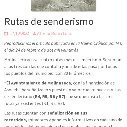
Rutas de senderismo
14/10/2023
Alberto Moran Luna
Reproducimos el articulo publicado en la Nueva Crónica por M.I.
el día 24 de febrero de dos mil veintitrés
Molinaseca activa cuatro rutas más de senderismo. Se suman
a las tres con las que contaba y una de ellas pasa por todos
los pueblos del municipio, con 30 kilómetros
“El
Ayuntamiento de Molinaseca,
con la financiación de
Asodebi, ha señalizado y puesto en valor cuatro nuevas rutas
de senderismo
(R4, R5, R6 y R7)
que se unen así a las tres
rutas ya existentes (R1, R2, R3).
Las rutas cuentan con
señalización en sus
recorridos,
miradores y paneles informativos en cada uno de
los pueblos del municipio. Estos paneles, encargados a la