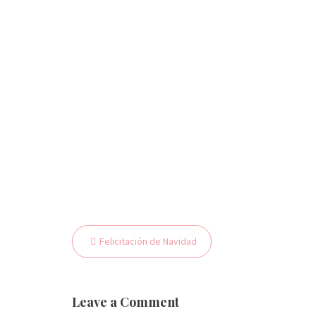
Felicitación de Navidad
N
a
v
Leave a Comment
e