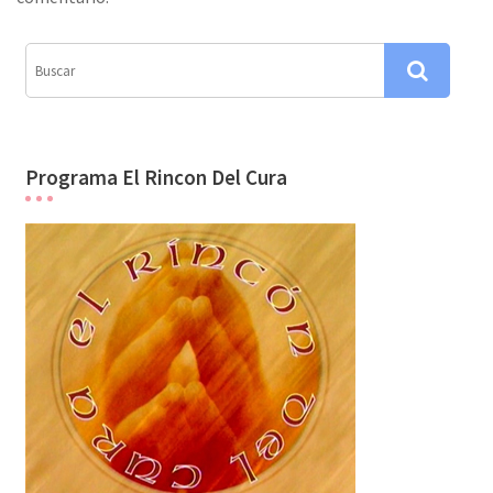
n
d
e
e
n
Programa El Rincon Del Cura
t
r
a
d
a
s