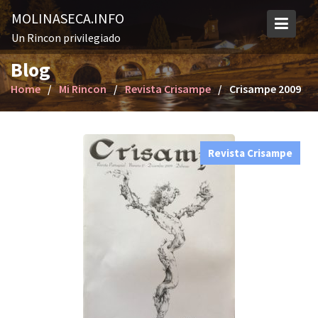
S
MOLINASECA.INFO
k
Un Rincon privilegiado
i
p
Blog
t
Home
Mi Rincon
Revista Crisampe
Crisampe 2009
o
c
o
n
Revista Crisampe
t
e
n
t