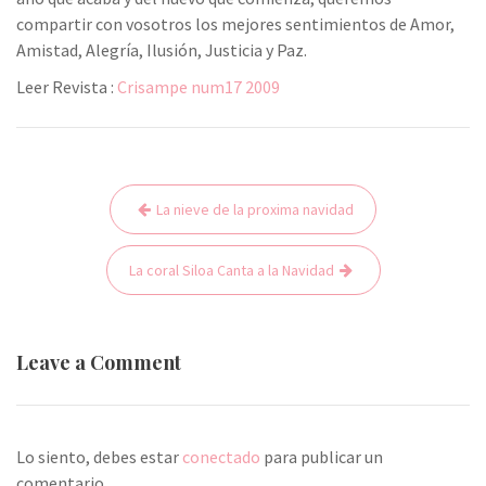
compartir con vosotros los mejores sentimientos de Amor,
Amistad, Alegría, Ilusión, Justicia y Paz.
Leer Revista :
Crisampe num17 2009
La nieve de la proxima navidad
N
a
La coral Siloa Canta a la Navidad
v
e
g
Leave a Comment
a
c
i
Lo siento, debes estar
conectado
para publicar un
ó
comentario.