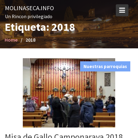
S
MOLINASECA.INFO
k
Un Rincon privilegiado
i
Etiqueta: 2018
p
t
Home
2018
o
c
o
n
Nuestras parroquias
t
e
n
t
Misa de Gallo Camponaraya 2018