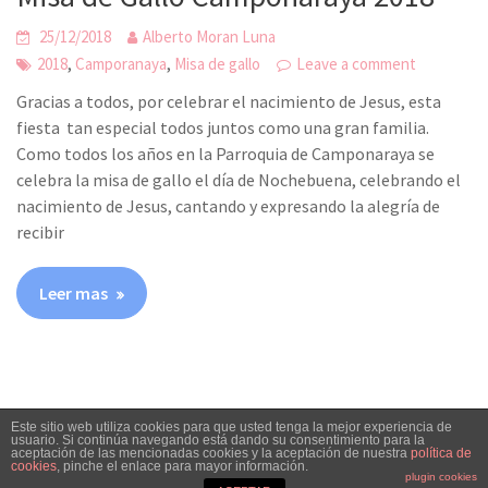
25/12/2018
Alberto Moran Luna
,
,
2018
Camporanaya
Misa de gallo
Leave a comment
Gracias a todos, por celebrar el nacimiento de Jesus, esta
fiesta tan especial todos juntos como una gran familia.
Como todos los años en la Parroquia de Camponaraya se
celebra la misa de gallo el día de Nochebuena, celebrando el
nacimiento de Jesus, cantando y expresando la alegría de
recibir
Leer mas
Este sitio web utiliza cookies para que usted tenga la mejor experiencia de
usuario. Si continúa navegando está dando su consentimiento para la
aceptación de las mencionadas cookies y la aceptación de nuestra
política de
cookies
, pinche el enlace para mayor información.
© All Right Reserved
Travel Way by
Acme Themes
plugin cookies