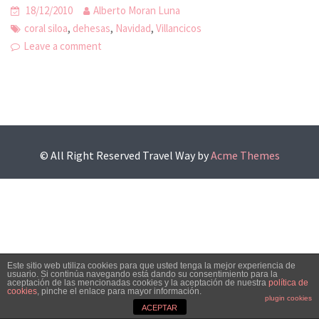
18/12/2010
Alberto Moran Luna
,
,
,
coral siloa
dehesas
Navidad
Villancicos
Leave a comment
© All Right Reserved
Travel Way by
Acme Themes
Este sitio web utiliza cookies para que usted tenga la mejor experiencia de
usuario. Si continúa navegando está dando su consentimiento para la
aceptación de las mencionadas cookies y la aceptación de nuestra
política de
cookies
, pinche el enlace para mayor información.
plugin cookies
ACEPTAR