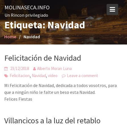
S
MOLINASECA.INFO
k
Un Rincon privilegiado
i
Etiqueta: Navidad
p
t
Home
Navidad
o
c
o
Felicitación de Navidad
n
t
23/12/2018
Alberto Moran Luna
e
,
,
Felicitacion
Navidad
video
Leave a comment
n
t
Mi Felicitación de Navidad, dedicada a todos vosotros, para
que a ningún niño le falte un beso esta Navidad.
Felices Fiestas
Villancicos a la luz del retablo