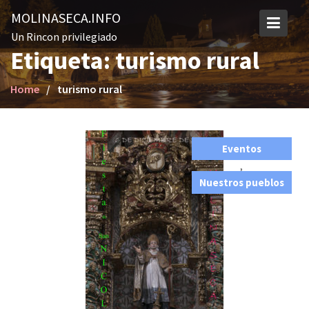
S
MOLINASECA.INFO
k
Un Rincon privilegiado
i
Etiqueta: turismo rural
p
t
Home
turismo rural
o
c
o
n
Eventos
t
,
e
Nuestros pueblos
n
t