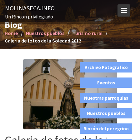
S
MOLINASECA.INFO
k
Un Rincon privilegiado
i
Blog
p
Home
Nuestros pueblos
Turismo rural
t
Galeria de fotos de la Soledad 2012
o
c
o
n
Archivo Fotografico
t
,
e
Eventos
n
,
t
Nuestras parroquias
,
Nuestros pueblos
,
Rincón del peregrino
,