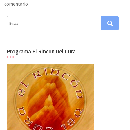
ó
comentario.
n
d
e
e
n
Programa El Rincon Del Cura
t
r
a
d
a
s