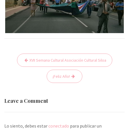
XVII Semana Cultural Asociación Cultural Siloa
N
a
¡Feliz Año!
v
e
g
Leave a Comment
a
c
i
Lo siento, debes estar
conectado
para publicar un