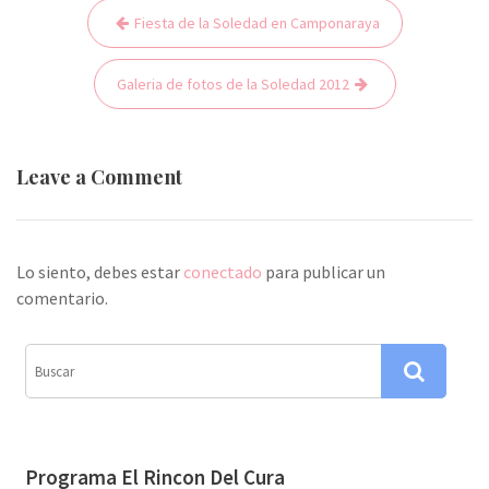
Fiesta de la Soledad en Camponaraya
N
a
Galeria de fotos de la Soledad 2012
v
e
g
Leave a Comment
a
c
i
Lo siento, debes estar
conectado
para publicar un
ó
comentario.
n
d
e
e
n
Programa El Rincon Del Cura