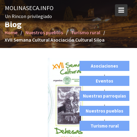
S
MOLINASECA.INFO
k
Un Rincon privilegiado
i
Blog
p
Home
Nuestros pueblos
Turismo rural
t
XVII Semana Cultural Asociación Cultural Siloa
o
c
o
n
Asociaciones
t
,
e
Eventos
n
,
t
Nuestras parroquias
,
Nuestros pueblos
,
Turismo rural