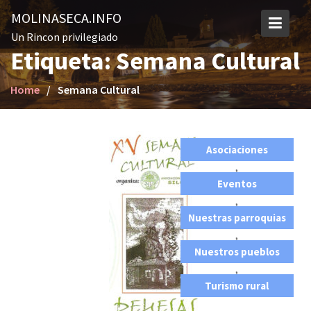
S
MOLINASECA.INFO
k
Un Rincon privilegiado
i
Etiqueta: Semana Cultural
p
t
Home
Semana Cultural
o
c
o
n
Asociaciones
t
,
e
Eventos
n
,
t
Nuestras parroquias
,
Nuestros pueblos
,
Turismo rural